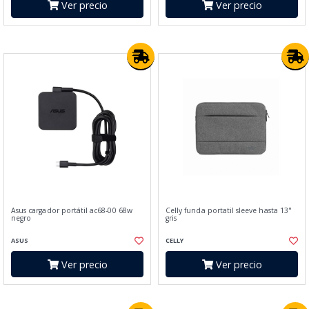
Ver precio
Ver precio
Asus cargador portátil ac68-00 68w
Celly funda portatil sleeve hasta 13"
negro
gris
ASUS
CELLY
Ver precio
Ver precio