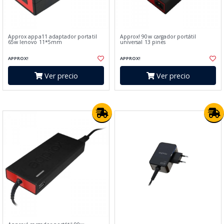
Approx appa11 adaptador portatil
Approx! 90w cargador portátil
65w lenovo 11*5mm
universal 13 pines
APPROX!
APPROX!
Ver precio
Ver precio