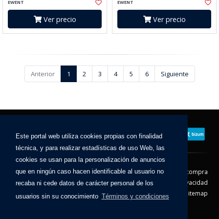
EWENT
EWENT
Ver precio
Ver precio
Anterior
1
2
3
4
5
6
Siguiente
Este portal web utiliza cookies propias con finalidad
técnica, y para realizar estadísticas de uso Web, las
cookies se usan para la personalización de anuncios
Contacto
Aviso Legal
Condiciones de compra
que en ningún caso hacen identificable al usuario no
Política de envíos
Política de devolución
Política de Privacidad
recaba ni cede datos de carácter personal de los
Política de Cookies
Sitemap
usuarios sin su conocimiento
Términos y condiciones
© 2026 - Todos los derechos reservados.