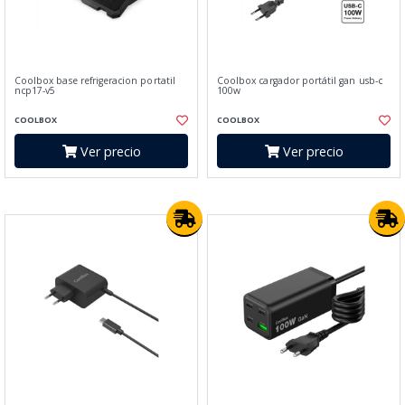
Coolbox base refrigeracion portatil
Coolbox cargador portátil gan usb-c
ncp17-v5
100w
COOLBOX
COOLBOX
Ver precio
Ver precio