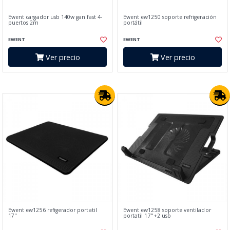
Ewent cargador usb 140w gan fast 4-
Ewent ew1250 soporte refrigeración
puertos 2m
portátil
EWENT
EWENT
Ver precio
Ver precio
Ewent ew1256 refigerador portatil
Ewent ew1258 soporte ventilador
17"
portatil 17"+2 usb