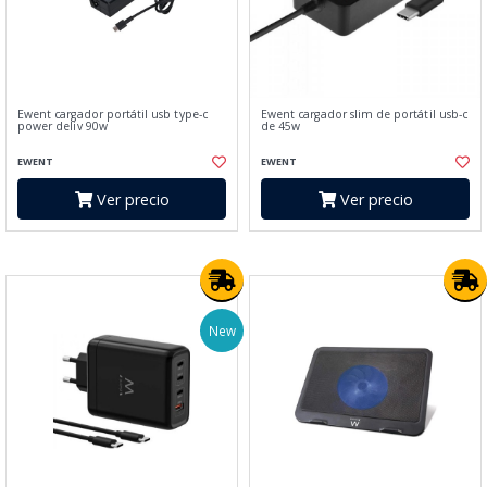
Ewent cargador portátil usb type-c
Ewent cargador slim de portátil usb-c
power deliv 90w
de 45w
EWENT
EWENT
Ver precio
Ver precio
New