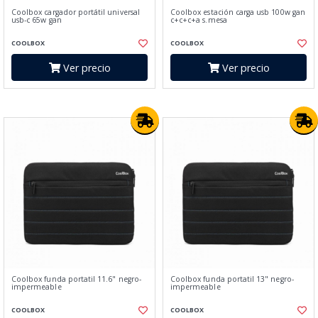
Coolbox cargador portátil universal
Coolbox estación carga usb 100w gan
usb-c 65w gan
c+c+c+a s.mesa
COOLBOX
COOLBOX
Ver precio
Ver precio
Coolbox funda portatil 11.6" negro-
Coolbox funda portatil 13" negro-
impermeable
impermeable
COOLBOX
COOLBOX