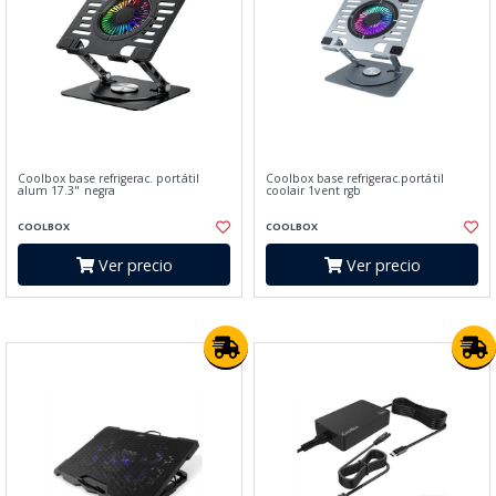
Coolbox base refrigerac. portátil
Coolbox base refrigerac.portátil
alum 17.3" negra
coolair 1vent rgb
COOLBOX
COOLBOX
Ver precio
Ver precio