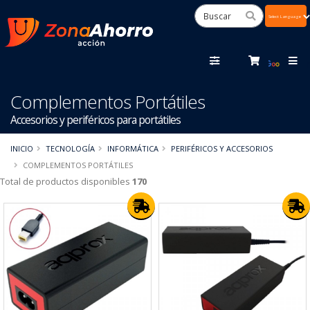
Powered
by
Tra
Complementos Portátiles
Accesorios y periféricos para portátiles
INICIO
TECNOLOGÍA
INFORMÁTICA
PERIFÉRICOS Y ACCESORIOS
COMPLEMENTOS PORTÁTILES
Total de productos disponibles
170