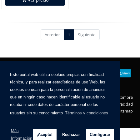
Anterior
1
Siguiente
Este portal web utiliza cookies propias con finalidad
técnica, y para realizar estadísticas de uso Web, las
cookies se usan para la personalización de anuncios
Contacto
Aviso Legal
Condiciones de compra
que en ningún caso hacen identificable al usuario no
Política de envíos
Política de devolución
Política de Privacidad
recaba ni cede datos de carácter personal de los
Política de Cookies
Sitemap
usuarios sin su conocimiento
Términos y condiciones
© 2026 - Todos los derechos reservados.
Más
¡Acepto!
Rechazar
Configurar
Información