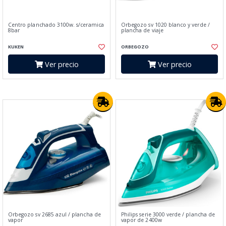
Centro planchado 3100w. s/ceramica
Orbegozo sv 1020 blanco y verde /
8bar
plancha de viaje
KUKEN
ORBEGOZO
Ver precio
Ver precio
Orbegozo sv 2685 azul / plancha de
Philips serie 3000 verde / plancha de
vapor
vapor de 2400w