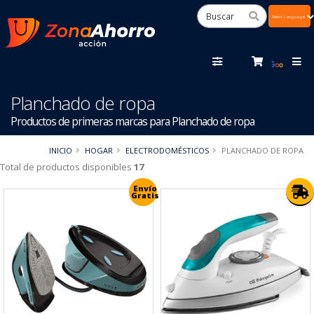
Powered
by
Tra
Planchado de ropa
Productos de primeras marcas para Planchado de ropa
INICIO
HOGAR
ELECTRODOMÉSTICOS
PLANCHADO DE ROPA
Total de productos disponibles
17
Envío
Gratis