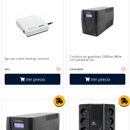
Coolbox sai guardian 3 800va 480w
Apc sai rutter backup connect
con pantalla lcd
APC
COOLBOX
Ver precio
Ver precio