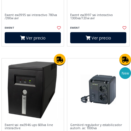
Ewent ew3995 sai interactivo 780va
Ewent ew3997 sai interactivo
/390w avr
1300va/720w avr
EWENT
EWENT
Ver precio
Ver precio
New
Ewent sai ew3946 ups 600va line
Gembird regulador y estabilizador
interactive
autom. ac 1000va