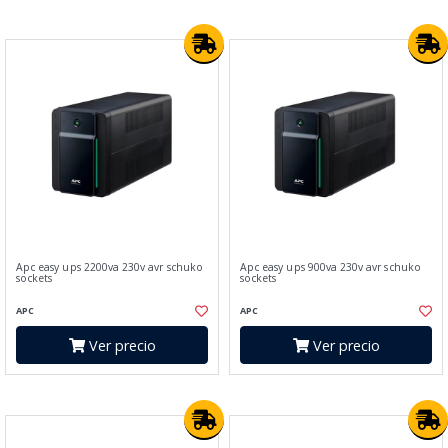
Apc easy ups 2200va 230v avr schuko
Apc easy ups 900va 230v avr schuko
sockets
sockets
APC
APC
Ver precio
Ver precio