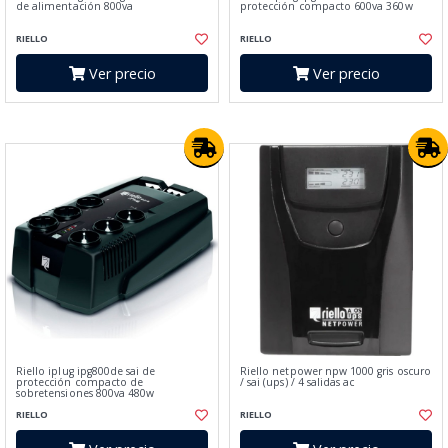
de alimentación 800va
protección compacto 600va 360w
RIELLO
RIELLO
Ver precio
Ver precio
Riello iplug ipg800de sai de
Riello netpower npw 1000 gris oscuro
protección compacto de
/ sai (ups) / 4 salidas ac
sobretensiones 800va 480w
RIELLO
RIELLO