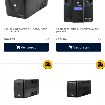
Coolbox sai guardian3 1200va/720w
Coolbox sai scudo3 800va/480w con
con pantalla lcd
pantalla lcd
COOLBOX
COOLBOX
Ver precio
Ver precio