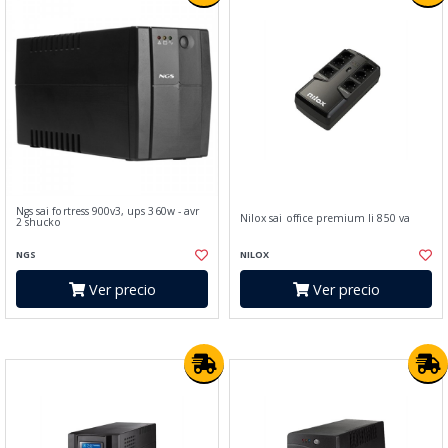
Ngs sai fortress 900v3, ups 360w - avr
Nilox sai office premium li 850 va
2 shucko
NGS
NILOX
Ver precio
Ver precio