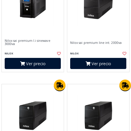
Nilox sai premium l.i sinewave
Nilox sai premium line int. 2000va
3000va
NILOX
NILOX
Ver precio
Ver precio