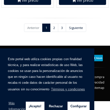
Ver precio
Ver precio
Anterior
1
2
3
Siguiente
Este portal web utiliza cookies propias con finalidad
técnica, y para realizar estadísticas de uso Web, las
cookies se usan para la personalización de anuncios
Contacto
Aviso Legal
Condiciones de compra
que en ningún caso hacen identificable al usuario no
Política de envíos
Política de devolución
Política de Privacidad
recaba ni cede datos de carácter personal de los
Política de Cookies
Sitemap
usuarios sin su conocimiento
Términos y condiciones
© 2026 - Todos los derechos reservados.
Más
¡Acepto!
Rechazar
Configurar
Información