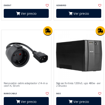
EWENT
GEMBIRD
Ver precio
Ver precio
Nanocable cable adaptador c14-m a
Ngs sai fortress 1200v3, ups 480w - avr
cee7-h, 50cm
2 shucko
NANOCABLE
NGS
Ver precio
Ver precio