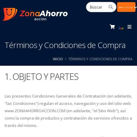
Powered
by
Tra
Términos y Condiciones de Compra
INICIO
TÉRMINOS Y CONDICIONES DE COMPRA
1. OBJETO Y PARTES
Las presentes Condiciones Generales de Contratación (en adelante,
"las Condiciones") regulan el acceso, navegación y uso del sitio web
www.ZONAAHORROACCION.COM (en adelante, "el Sitio Web"), así
como la compra de productos y contratación de servicios ofrecidos a
través del mismo.