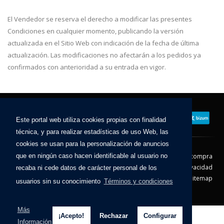
El Vendedor se reserva el derecho a modificar las presentes
Condiciones en cualquier momento, publicando la versión
actualizada en el Sitio Web con indicación de la fecha de última
actualización. Las modificaciones no afectarán a los pedidos ya
confirmados con anterioridad a su entrada en vigor.
Este portal web utiliza cookies propias con finalidad
técnica, y para realizar estadísticas de uso Web, las
cookies se usan para la personalización de anuncios
que en ningún caso hacen identificable al usuario no
Contacto
Aviso Legal
Condiciones de compra
Política de envíos
Política de devolución
Política de Privacidad
recaba ni cede datos de carácter personal de los
Política de Cookies
Sitemap
usuarios sin su conocimiento
Términos y condiciones
© 2026 - Todos los derechos reservados.
Más
¡Acepto!
Rechazar
Configurar
Información