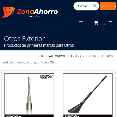
Powered
by
Tra
Otros Exterior
Productos de primeras marcas para Otros
INICIO
AUTOMÓVIL
EXTERIOR
OTROS EXTERIOR
Total de productos disponibles
20