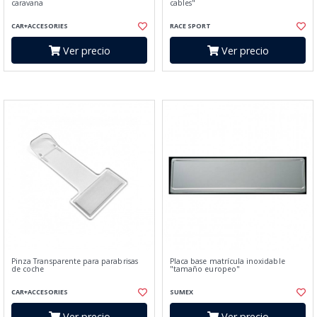
caravana
cables"
CAR+ACCESORIES
RACE SPORT
Ver precio
Ver precio
Pinza Transparente para parabrisas
Placa base matrícula inoxidable
de coche
"tamaño europeo"
CAR+ACCESORIES
SUMEX
Ver precio
Ver precio