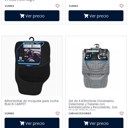
SUMEX
SUMEX
Ver precio
Ver precio
Alfombrillas de moqueta para coche
Set de 4 Alfombras Universales,
BLACK CARPET
Delanteras y Traseras con
Antideslizante y Recortables, Gris
(Sand), SIN Puente
SUMEX
CAR+ACCESORIES
Ver precio
Ver precio