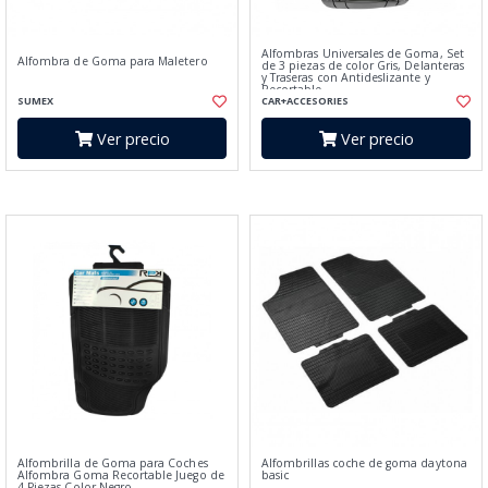
Alfombras Universales de Goma, Set
Alfombra de Goma para Maletero
de 3 piezas de color Gris, Delanteras
y Traseras con Antideslizante y
Recortable
SUMEX
CAR+ACCESORIES
Ver precio
Ver precio
Alfombrilla de Goma para Coches
Alfombrillas coche de goma daytona
Alfombra Goma Recortable Juego de
basic
4 Piezas Color Negro