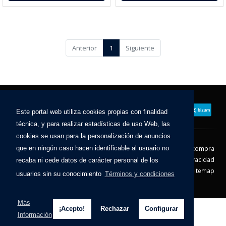
Anterior
1
Siguiente
Este portal web utiliza cookies propias con finalidad
técnica, y para realizar estadísticas de uso Web, las
cookies se usan para la personalización de anuncios
que en ningún caso hacen identificable al usuario no
Contacto
Aviso Legal
Condiciones de compra
Política de envíos
Política de devolución
Política de Privacidad
recaba ni cede datos de carácter personal de los
Política de Cookies
Sitemap
usuarios sin su conocimiento
Términos y condiciones
© 2026 - Todos los derechos reservados.
Más
¡Acepto!
Rechazar
Configurar
Información