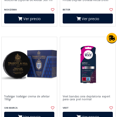
Noxzema Espuma de Afeitar 300 ml
Pinzas Depilar Dorada Recta Beter
NOXZEMA
BETER
Ver precio
Ver precio
Trafalgar trafalgar crema de afeitar
Veet bandas cera depilatoria expert
190gr
para cara piel normal
SIN MARCA
VEET
Ver precio
Ver precio