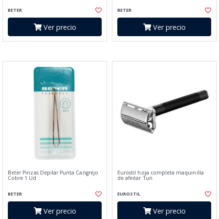
BETER
BETER
Ver precio
Ver precio
Beter Pinzas Depilar Punta Cangrejo
Eurostil hoja completa maquinilla
Cobre 1 Ud
de afeitar 1un
BETER
EUROSTIL
Ver precio
Ver precio