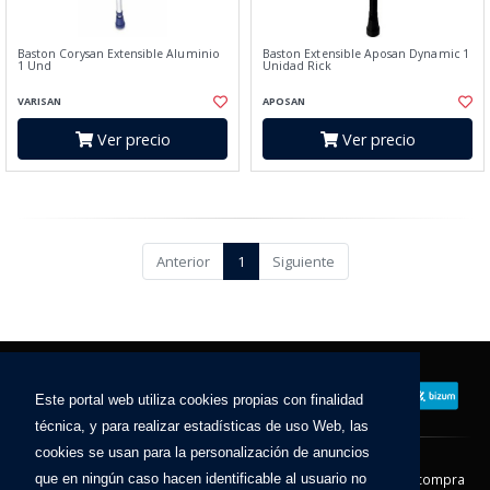
Baston Corysan Extensible Aluminio
Baston Extensible Aposan Dynamic 1
1 Und
Unidad Rick
VARISAN
APOSAN
Ver precio
Ver precio
Anterior
1
Siguiente
Este portal web utiliza cookies propias con finalidad
técnica, y para realizar estadísticas de uso Web, las
cookies se usan para la personalización de anuncios
que en ningún caso hacen identificable al usuario no
Contacto
Aviso Legal
Condiciones de compra