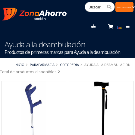
Powered
by
Tra
Ayuda a la deambulación
Productos de primeras marcas para Ayuda a la deambulación
INICIO
PARAFARMACIA
ORTOPEDIA
AYUDA A LA DEAMBULACIÓN
Total de productos disponibles
2