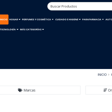
INICIO
HOGAR
PERFUMES Y COSMÉTICA
CUIDADO E HIGIENE
PARAFARMACIA
AUT
TECNOLOGÍA
MÁS CATEGORÍAS
INICIO
Marcas
Or