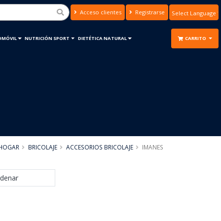
Acceso clientes
Registrarse
Powered by
Translate
OMÓVIL
NUTRICIÓN SPORT
DIETÉTICA NATURAL
CARRITO
HOGAR
BRICOLAJE
ACCESORIOS BRICOLAJE
IMANES
denar